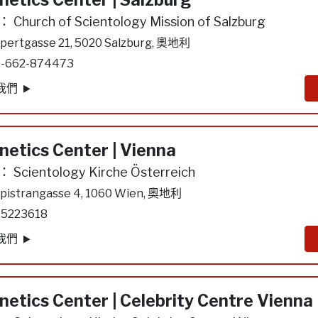
netics Center | Salzburg
：
Church of Scientology Mission of Salzburg
pertgasse 21, 5020 Salzburg, 奧地利
-662-874473
我們
netics Center | Vienna
：
Scientology Kirche Österreich
pistrangasse 4, 1060 Wien, 奧地利
 5223618
我們
netics Center | Celebrity Centre Vienna