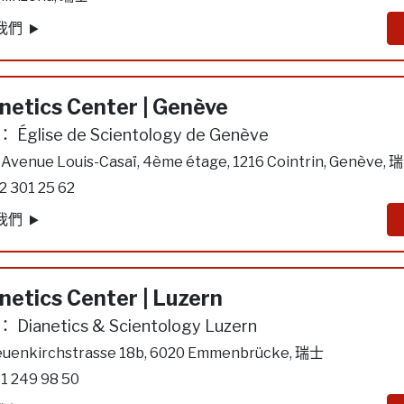
我們
netics Center | Genève
：
Église de Scientology de Genève
 Avenue Louis-Casaï, 4ème étage, 1216 Cointrin, Genève, 
2 301 25 62
我們
netics Center | Luzern
：
Dianetics & Scientology Luzern
uenkirchstrasse 18b, 6020 Emmenbrücke, 瑞士
1 249 98 50