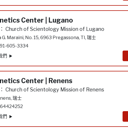
netics Center | Lugano
：
Church of Scientology Mission of Lugano
a G. Maraini, No. 15, 6963 Pregassona, TI, 瑞士
91-605-3334
我們
netics Center | Renens
：
Church of Scientology Mission of Renens
nens, 瑞士
64424252
我們