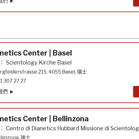
我們
netics Center | Basel
：
Scientology Kirche Basel
rgfelderstrasse 215, 4055 Basel, 瑞士
1 307 27 27
我們
netics Center | Bellinzona
：
Centro di Dianetics Hubbard Missione di Scientolog
llinzona, 瑞士