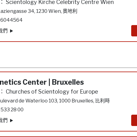
：
Scientology Kirche Celebrity Centre Wien
aziengasse 34, 1230 Wien, 奧地利
 6044564
我們
netics Center | Bruxelles
：
Churches of Scientology for Europe
ulevard de Waterloo 103, 1000 Bruxelles, 比利時
 533 28 00
我們