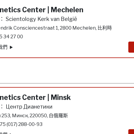
netics Center | Mechelen
：
Scientology Kerk van België
ndrik Consciencestraat 1, 2800 Mechelen, 比利時
5 34 27 00
我們
netics Center | Minsk
：
Центр Дианетики
я 253, Минск, 220050, 白俄羅斯
75 (017) 288-00-93