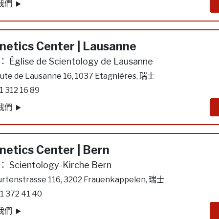
我們
netics Center | Lausanne
：
Église de Scientology de Lausanne
ute de Lausanne 16, 1037 Etagnières, 瑞士
1 312 16 89
我們
netics Center | Bern
：
Scientology-Kirche Bern
rtenstrasse 116, 3202 Frauenkappelen, 瑞士
1 372 41 40
我們