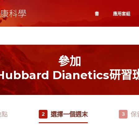
書
應用套組
參加
Hubbard Dianetics研習
地點
選擇一個週末
保
2
3