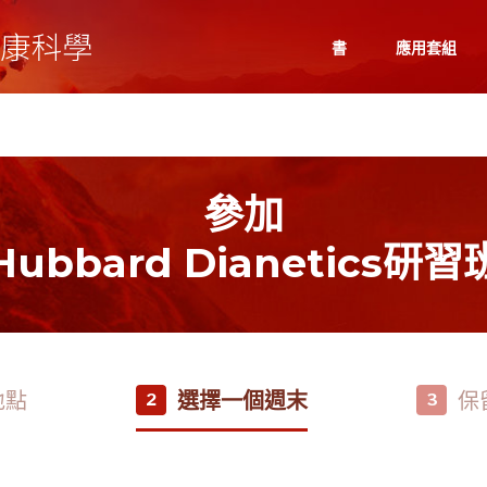
書
應用套組
參加
Hubbard Dianetics研習
地點
選擇一個週末
保
2
3