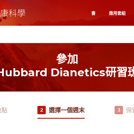
書
應用套組
參加
Hubbard Dianetics研習
地點
選擇一個週末
保
2
3