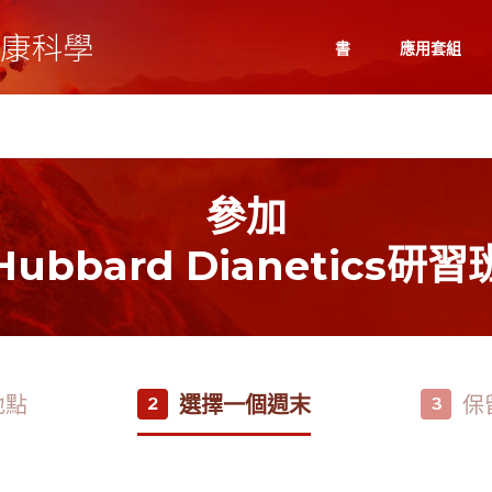
書
應用套組
參加
Hubbard Dianetics研習
地點
選擇一個週末
保
2
3