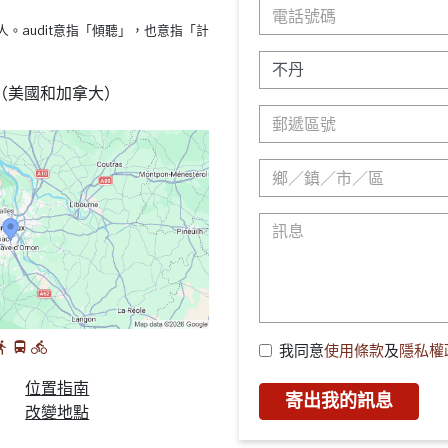
s療法的人。audit意指「傾聽」，也意指「計
88 （美國和加拿大）
我同意
使用條款
及
隱私權
位置指南
寄出我的訊息
改變地點