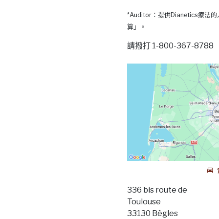
*Auditor：提供Dianetic
算」。
請撥打 1-800-367-87
336 bis route de
Toulouse
33130 Bègles