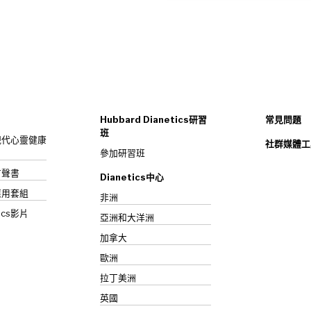
Hubbard Dianetics研習
常見問題
班
s：現代心靈健康
社群媒體工
參加研習班
》有聲書
Dianetics中心
應用套組
非洲
ics影片
亞洲和大洋洲
加拿大
歐洲
拉丁美洲
英國