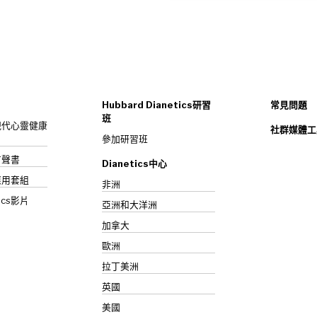
Hubbard Dianetics研習
常見問題
班
s：現代心靈健康
社群媒體工
參加研習班
》有聲書
Dianetics中心
應用套組
非洲
ics影片
亞洲和大洋洲
加拿大
歐洲
拉丁美洲
英國
美國