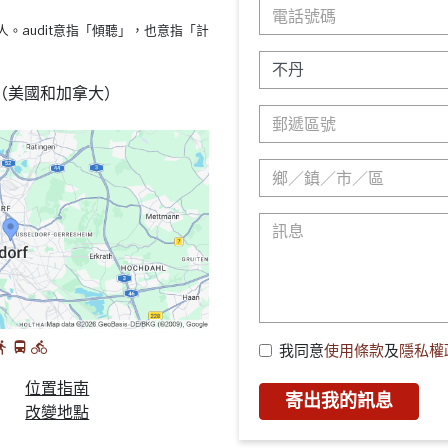
s療法的人。audit意指「傾聽」，也意指「計
88 （美國和加拿大）
我同意
使用條款
及
隱私權
位置指南
寄出我的訊息
改變地點