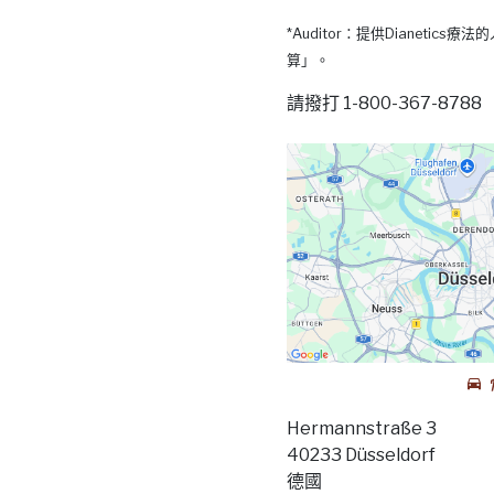
*Auditor：提供Dianetic
算」。
請撥打 1-800-367-87
Hermannstraße 3
40233 Düsseldorf
德國