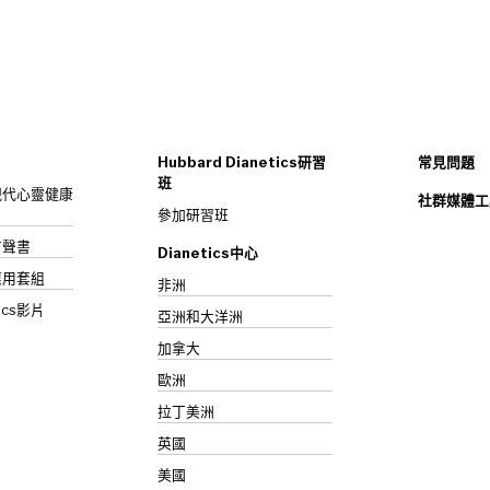
Hubbard Dianetics研習
常見問題
班
s：現代心靈健康
社群媒體工
參加研習班
》有聲書
Dianetics中心
應用套組
非洲
ics影片
亞洲和大洋洲
加拿大
歐洲
拉丁美洲
英國
美國