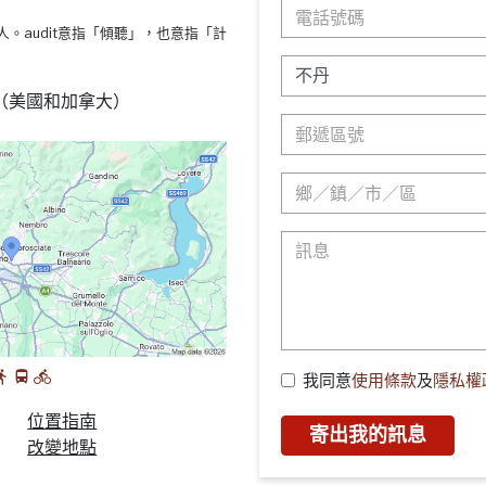
s療法的人。audit意指「傾聽」，也意指「計
88 （美國和加拿大）
我同意
使用條款
及
隱私權
位置指南
寄出我的訊息
改變地點