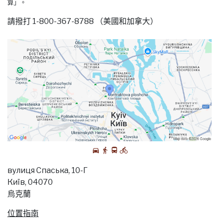
算」。
請撥打 1-800-367-8788 （美國和加拿大）
вулиця Спаська, 10-Г
Киïв, 04070
烏克蘭
位置指南