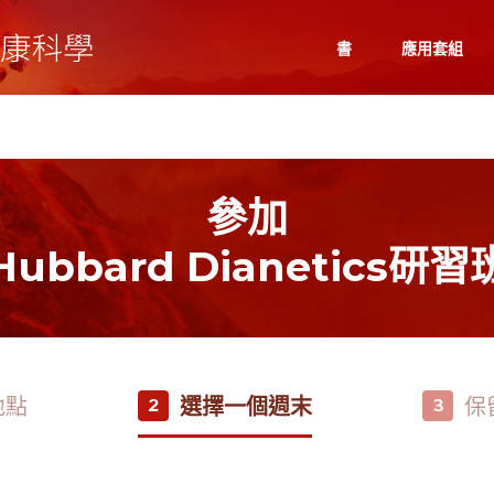
書
應用套組
參加
Hubbard Dianetics研習
地點
選擇一個週末
保
2
3