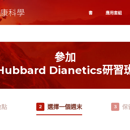
書
應用套組
參加
Hubbard Dianetics研習
地點
選擇一個週末
保
2
3