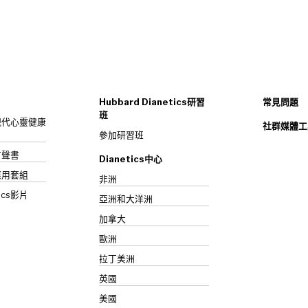
Hubbard Dianetics研習
常見問題
班
s：現代心靈健康
社群媒體工
參加研習班
》有聲書
Dianetics中心
應用套組
非洲
ics影片
亞洲和大洋洲
加拿大
歐洲
拉丁美洲
英國
美國