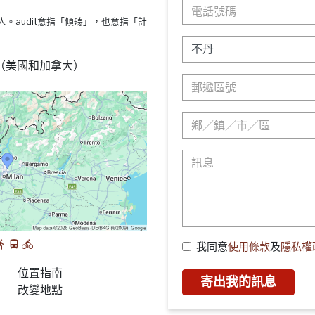
s療法的人。audit意指「傾聽」，也意指「計
88 （美國和加拿大）
我同意
使用條款
及
隱私權
位置指南
寄出我的訊息
改變地點