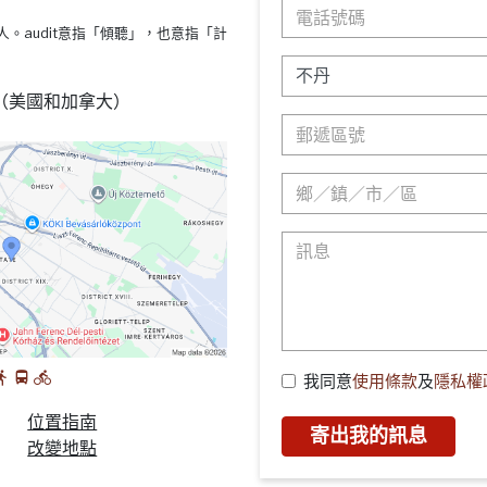
s療法的人。audit意指「傾聽」，也意指「計
88 （美國和加拿大）
我同意
使用條款
及
隱私權
位置指南
寄出我的訊息
改變地點