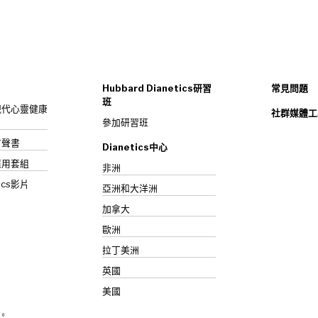
Hubbard Dianetics研習
常見問題
班
s：現代心靈健康
社群媒體工
參加研習班
》有聲書
Dianetics中心
應用套組
非洲
ics影片
亞洲和大洋洲
加拿大
歐洲
拉丁美洲
英國
美國
究。