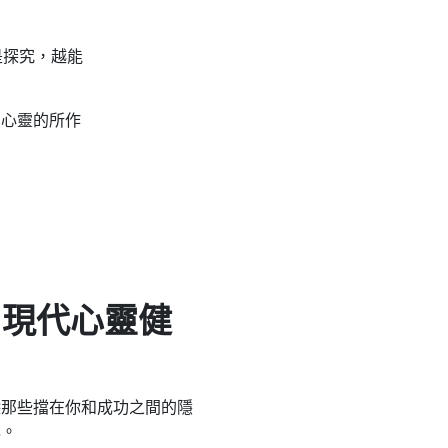
是探究，越能
了心靈的所作
s：現代心靈健
除那些擋在你和成功之間的隱
己。