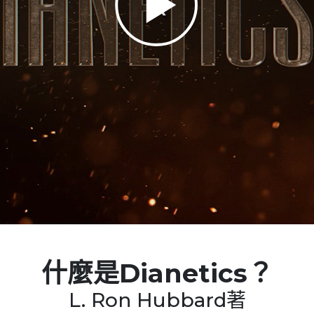
Play
Video
什麼是
Dianetics？
L. Ron Hubbard著