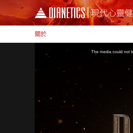
關於
This
is
a
The media could not be
modal
window.