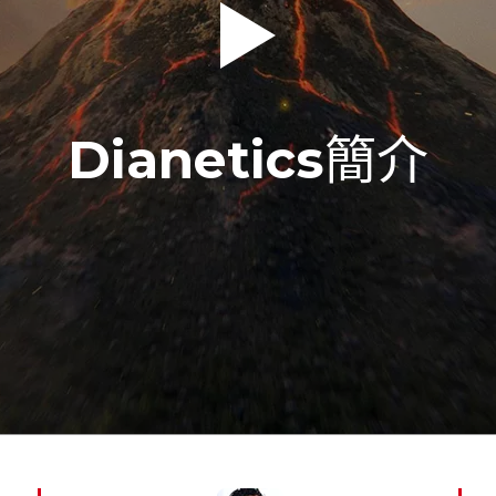
Dianetics
簡介