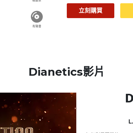
精裝本
立刻購買
有聲書
Dianetics影片
D
L