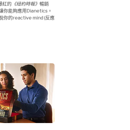
爆紅的
《紐約時報》
暢銷
夠應用Dianetics。
active mind (反應