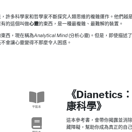
來，許多科學家和哲學家不斷探究人類思維的複雜運作。他們越
擁有的這個叫做
心靈
的東西，是一種最複雜、最難解的裝置。
的東西，現在稱為
Analytical Mind
(分析心靈)。但是，即使描述
毫不會讓心靈變得不那麼令人困惑。
《Dianetic
康科學》
平裝本
這本參考書，會帶你揭露並消
藏障礙，幫助你成為真正的自