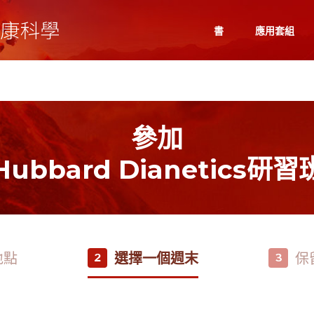
書
應用套組
參加
Hubbard Dianetics研習
地點
選擇一個週末
保
2
3