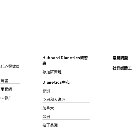
Hubbard Dianetics研習
常見問題
班
s：現代心靈健康
社群媒體工
參加研習班
》有聲書
Dianetics中心
應用套組
非洲
ics影片
亞洲和大洋洲
加拿大
歐洲
拉丁美洲