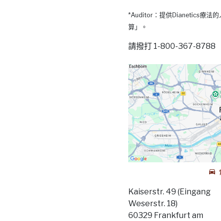
*Auditor：提供Dianetic
算」。
請撥打 1-800-367-87
Kaiserstr. 49 (Eingang
Weserstr. 18)
60329 Frankfurt am