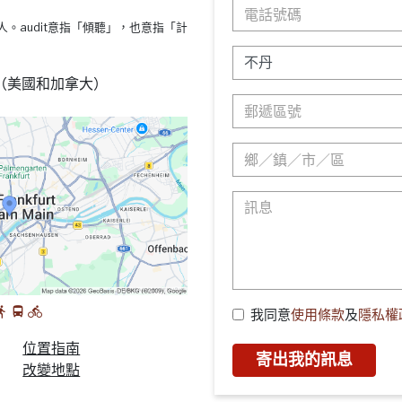
s療法的人。audit意指「傾聽」，也意指「計
88 （美國和加拿大）
我同意
使用條款
及
隱私權
位置指南
寄出我的訊息
改變地點