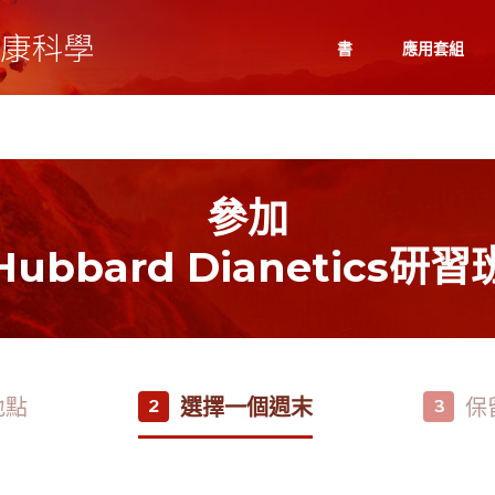
書
應用套組
參加
Hubbard Dianetics研習
地點
選擇一個週末
保
2
3