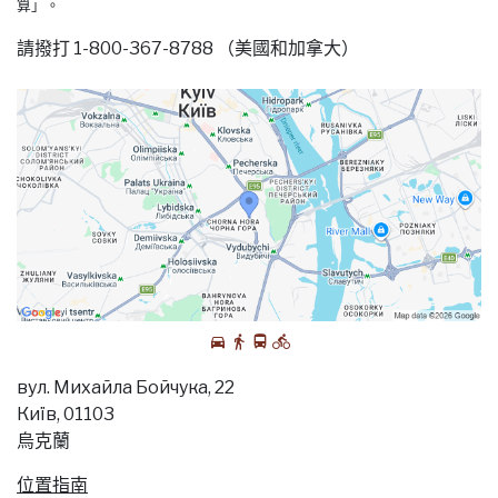
算」。
請撥打 1-800-367-8788 （美國和加拿大）
вул. Михайла Бойчука, 22
Киïв, 01103
烏克蘭
位置指南