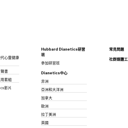
Hubbard Dianetics研習
常見問題
班
s：現代心靈健康
社群媒體工
參加研習班
》有聲書
Dianetics中心
應用套組
非洲
ics影片
亞洲和大洋洲
加拿大
歐洲
拉丁美洲
英國