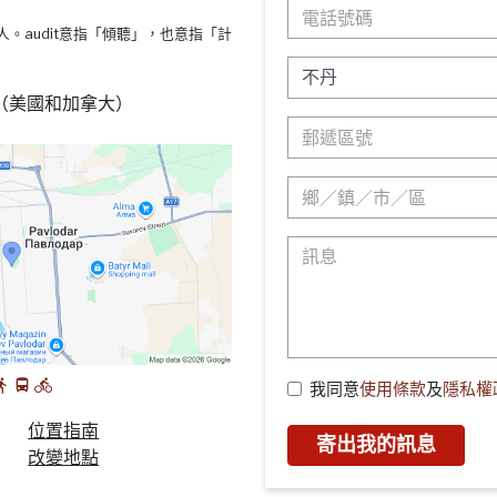
s療法的人。audit意指「傾聽」，也意指「計
88 （美國和加拿大）
我同意
使用條款
及
隱私權
位置指南
寄出我的訊息
改變地點