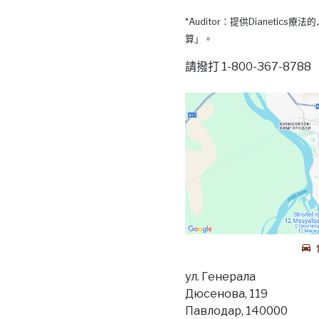
*Auditor：提供Dianetic
算」。
請撥打 1-800-367-87
ул. Генерала
Дюсенова, 119
Павлодар, 140000