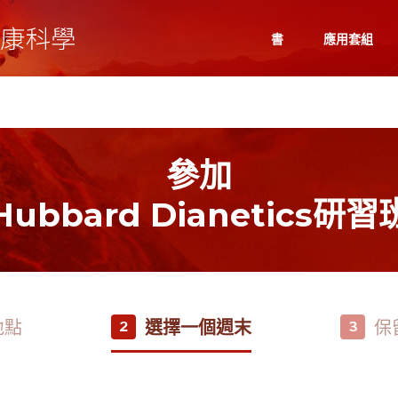
書
應用套組
參加
Hubbard Dianetics研習
地點
選擇一個週末
保
2
3