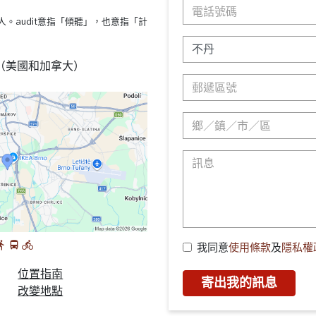
s療法的人。audit意指「傾聽」，也意指「計
88 （美國和加拿大）
我同意
使用條款
及
隱私權
位置指南
寄出我的訊息
改變地點