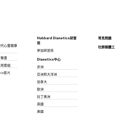
Hubbard Dianetics研習
常見問題
班
s：現代心靈健康
社群媒體工
參加研習班
》有聲書
Dianetics中心
應用套組
非洲
ics影片
亞洲和大洋洲
加拿大
歐洲
拉丁美洲
英國
美國