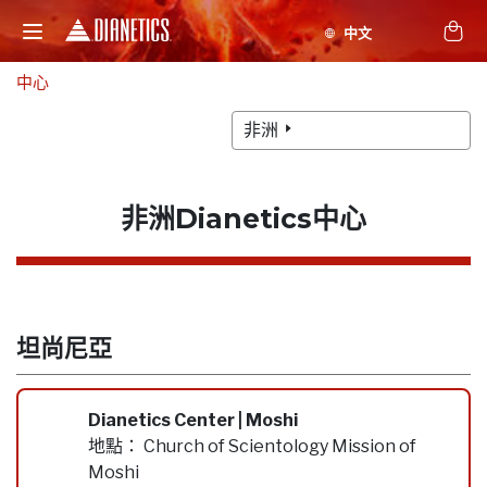
中心
非洲
非洲Dianetics中心
坦尚尼亞
Dianetics Center | Moshi
地點：
Church of Scientology Mission of
Moshi