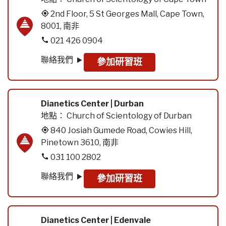
2nd Floor, 5 St Georges Mall, Cape Town,
8001, 南非
021 426 0904
聯絡我們
參加研習班
Dianetics Center | Durban
地點：
Church of Scientology of Durban
840 Josiah Gumede Road, Cowies Hill,
Pinetown 3610, 南非
031 100 2802
聯絡我們
參加研習班
Dianetics Center | Edenvale