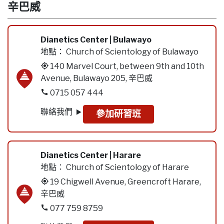
辛巴威
Dianetics Center | Bulawayo
地點：
Church of Scientology of Bulawayo
140 Marvel Court, between 9th and 10th
Avenue, Bulawayo 205, 辛巴威
0715 057 444
聯絡我們
參加研習班
Dianetics Center | Harare
地點：
Church of Scientology of Harare
19 Chigwell Avenue, Greencroft Harare,
辛巴威
077 759 8759