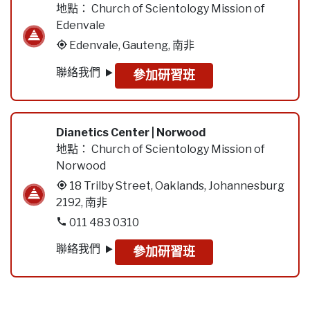
地點：
Church of Scientology Mission of
Edenvale
Edenvale, Gauteng, 南非
聯絡我們
參加研習班
Dianetics Center | Norwood
地點：
Church of Scientology Mission of
Norwood
18 Trilby Street, Oaklands, Johannesburg
2192, 南非
011 483 0310
聯絡我們
參加研習班