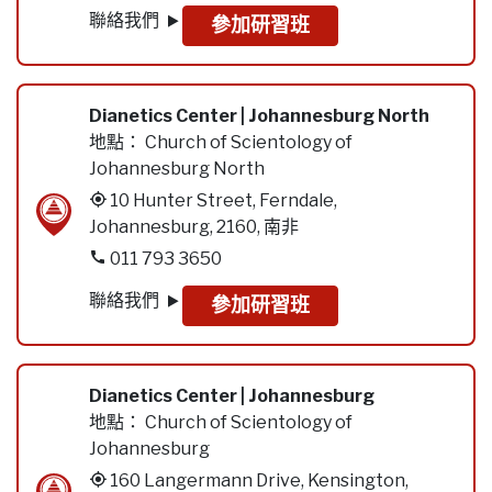
聯絡我們
參加研習班
Dianetics Center | Johannesburg North
地點：
Church of Scientology of
Johannesburg North
10 Hunter Street, Ferndale,
Johannesburg, 2160, 南非
011 793 3650
聯絡我們
參加研習班
Dianetics Center | Johannesburg
地點：
Church of Scientology of
Johannesburg
160 Langermann Drive, Kensington,