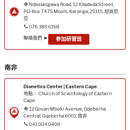
Ndesiangawa Road, 12 Kiladeda Street,
P.O. Box 7475 Moshi, Karanga, 25115, 坦尚尼
亞
076 389 6168
聯絡我們
參加研習班
南非
Dianetics Center | Eastern Cape
地點：
Church of Scientology of Eastern
Cape
12 Govan Mbeki Avenue, Gqeberha
Central, Gqeberha 6001, 南非
041 004 0409