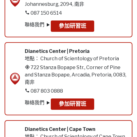
Johannesburg, 2094, 南非
087 150 6514
聯絡我們
參加研習班
Dianetics Center | Pretoria
地點：
Church of Scientology of Pretoria
722 Stanza Bopape Str., Corner of Pine
and Stanza Bopape, Arcadia, Pretoria, 0083,
南非
087 803 0888
聯絡我們
參加研習班
Dianetics Center | Cape Town
地點：
Church of Scientology of Cape Town