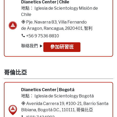
Dianetics Center | Chile
地點：
Iglesia de Scientology Misión de
Chile
Pje. Navarra 83, Villa Fernando
de Aragon, Rancagua, 2820401, 智利
+56 9 7536 8810
聯絡我們
參加研習班
哥倫比亞
Dianetics Center | Bogotá
地點：
Iglesia de Scientology Bogotá
Avenida Carrera 19, #100-21, Barrio Santa
Bibiana, Bogotá D.C., 110111, 哥倫比亞