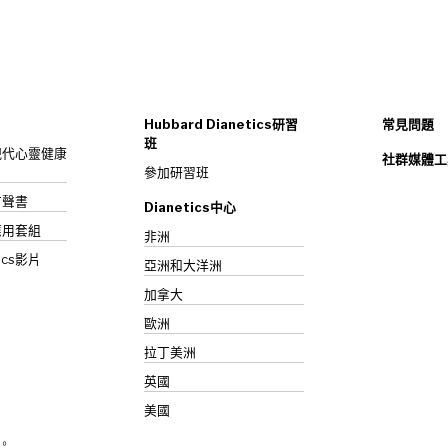
Hubbard Dianetics研習
常見問題
班
s：現代心靈健康
社群媒體工
參加研習班
》有聲書
Dianetics中心
應用套組
非洲
ics影片
亞洲和大洋洲
加拿大
歐洲
拉丁美洲
英國
美國
究。