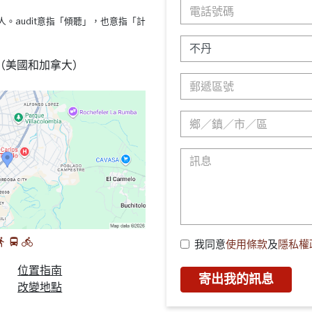
s療法的人。audit意指「傾聽」，也意指「計
88 （美國和加拿大）
我同意
使用條款
及
隱私權
位置指南
寄出我的訊息
改變地點