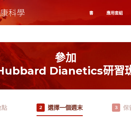
書
應用套組
參加
Hubbard Dianetics研習
地點
選擇一個週末
保
2
3