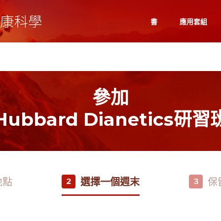
書
應用套組
參加
Hubbard Dianetics研習
地點
選擇一個週末
保
2
3