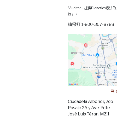
*Auditor：提供Dianetic
算」。
請撥打 1-800-367-87
Ciudadela Albonor, 2do
Pasaje 2A y Ave. Pdte.
José Luis Téran, MZ 1