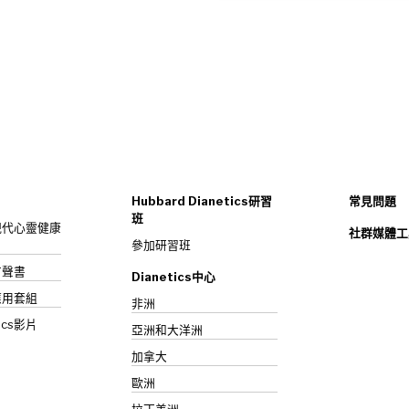
Hubbard Dianetics研習
常見問題
班
s：現代心靈健康
社群媒體工
參加研習班
》有聲書
Dianetics中心
應用套組
非洲
ics影片
亞洲和大洋洲
加拿大
歐洲