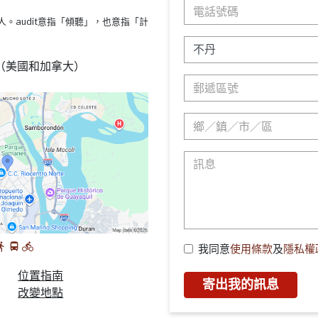
s療法的人。audit意指「傾聽」，也意指「計
88 （美國和加拿大）
我同意
使用條款
及
隱私權
位置指南
寄出我的訊息
改變地點