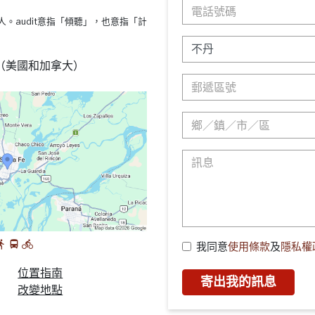
s療法的人。audit意指「傾聽」，也意指「計
88 （美國和加拿大）
我同意
使用條款
及
隱私權
位置指南
寄出我的訊息
改變地點