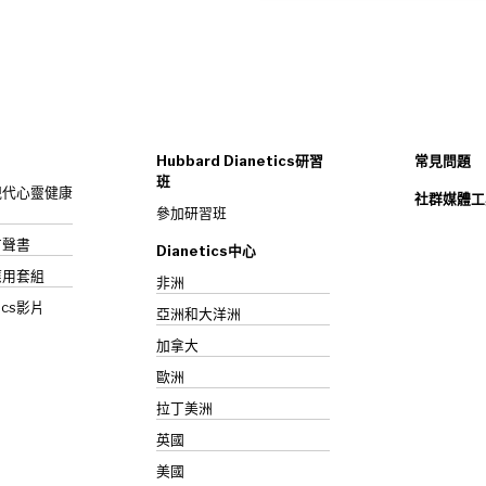
Hubbard Dianetics研習
常見問題
班
s：現代心靈健康
社群媒體工
參加研習班
》有聲書
Dianetics中心
應用套組
非洲
ics影片
亞洲和大洋洲
加拿大
歐洲
拉丁美洲
英國
美國