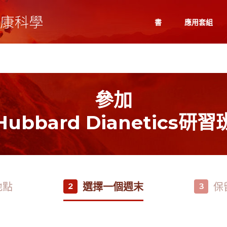
書
應用套組
參加
Hubbard Dianetics研習
地點
選擇一個週末
保
2
3