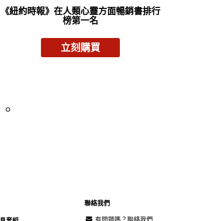
《紐約時報》
在人類心靈方面暢銷書排行
榜第一名
立刻購買
以。
聯絡我們
有問題嗎？聯絡我們
具套組