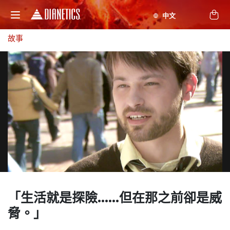
故事
「生活就是探險……
但在那之前卻是威
脅。」