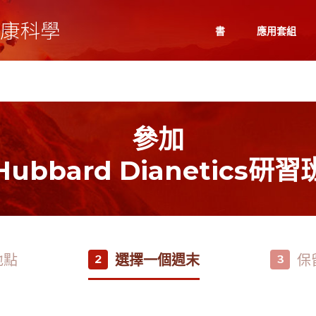
書
應用套組
參加
Hubbard Dianetics研習
地點
選擇一個週末
保
2
3