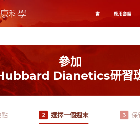
書
應用套組
參加
Hubbard Dianetics研習
地點
選擇一個週末
保
2
3