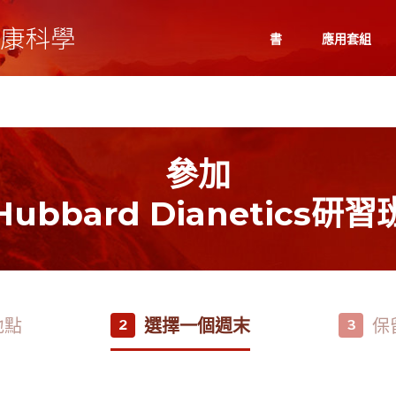
書
應用套組
參加
Hubbard Dianetics研習
地點
選擇一個週末
保
2
3