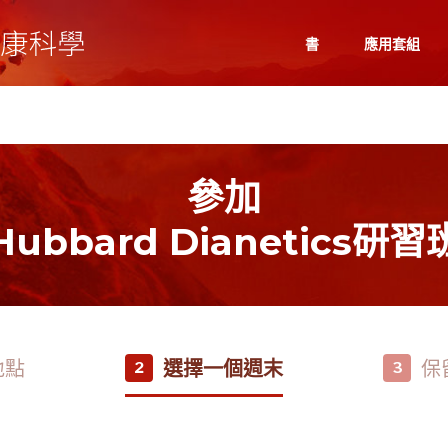
書
應用套組
參加
Hubbard Dianetics研習
地點
選擇一個週末
保
2
3