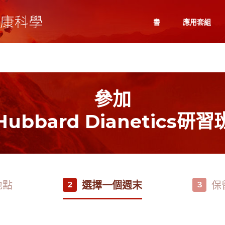
書
應用套組
參加
Hubbard Dianetics研習
地點
選擇一個週末
保
2
3