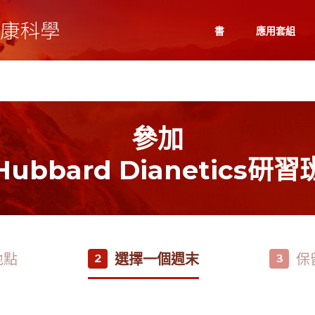
書
應用套組
參加
Hubbard Dianetics研習
地點
選擇一個週末
保
2
3