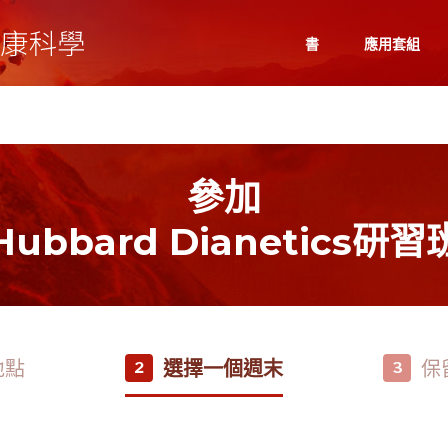
書
應用套組
參加
Hubbard Dianetics研習
地點
選擇一個週末
保
2
3