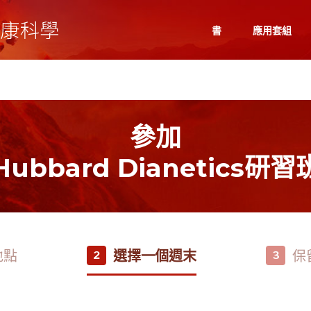
書
應用套組
參加
Hubbard Dianetics研習
地點
選擇一個週末
保
2
3