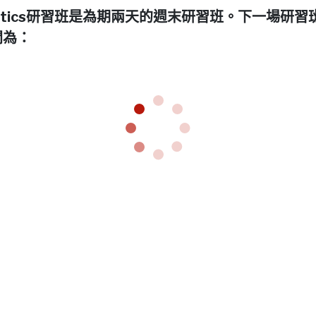
netics研習班是為期兩天的週末研習班。下一場研習
間為：