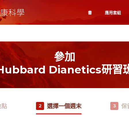
書
應用套組
參加
Hubbard Dianetics研習
地點
選擇一個週末
保
2
3