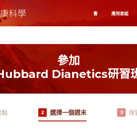
書
應用套組
參加
Hubbard Dianetics研習
地點
選擇一個週末
保
2
3