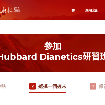
書
應用套組
參加
Hubbard Dianetics研習
地點
選擇一個週末
保
2
3