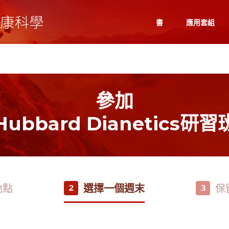
書
應用套組
參加
Hubbard Dianetics研習
地點
選擇一個週末
保
2
3