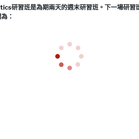
netics研習班是為期兩天的週末研習班。下一場研習
間為：