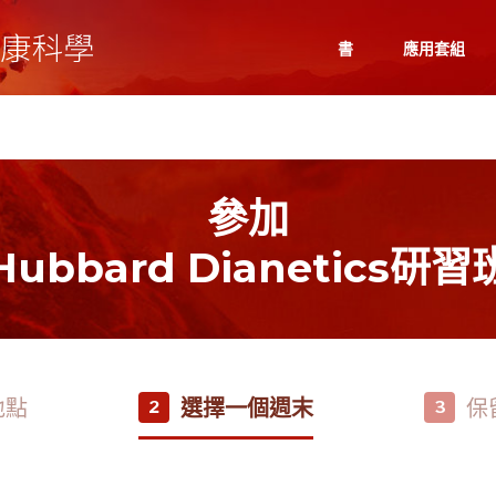
書
應用套組
參加
Hubbard Dianetics研習
地點
選擇一個週末
保
2
3