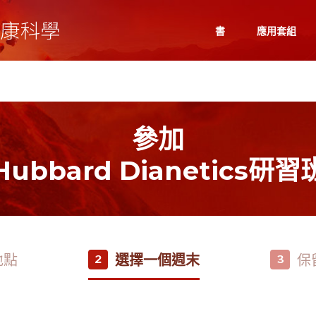
書
應用套組
參加
Hubbard Dianetics研習
地點
選擇一個週末
保
2
3