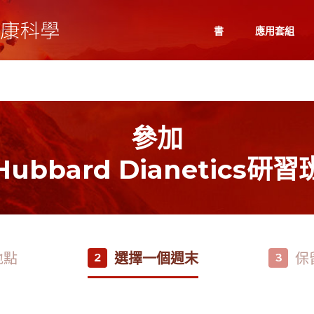
書
應用套組
參加
Hubbard Dianetics研習
地點
選擇一個週末
保
2
3