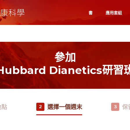
書
應用套組
參加
Hubbard Dianetics研習
地點
選擇一個週末
保
2
3