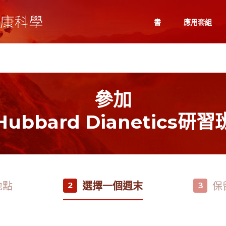
書
應用套組
參加
Hubbard Dianetics研習
地點
選擇一個週末
保
2
3