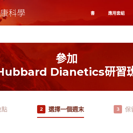
書
應用套組
參加
Hubbard Dianetics研習
地點
選擇一個週末
保
2
3