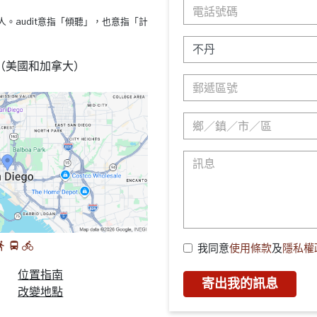
s療法的人。audit意指「傾聽」，也意指「計
88 （美國和加拿大）
我同意
使用條款
及
隱私權
位置指南
寄出我的訊息
改變地點