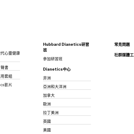
Hubbard Dianetics研習
常見問題
班
s：現代心靈健康
社群媒體工
參加研習班
》有聲書
Dianetics中心
應用套組
非洲
ics影片
亞洲和大洋洲
加拿大
歐洲
拉丁美洲
英國
美國