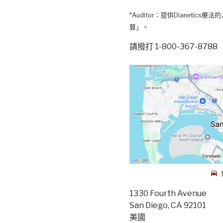
*Auditor：提供Dianetic
算」。
請撥打 1-800-367-87
1330 Fourth Avenue
San Diego, CA 92101
美國